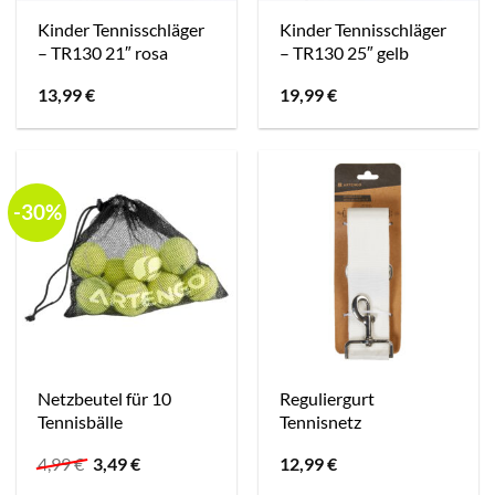
Kinder Tennisschläger
Kinder Tennisschläger
– TR130 21″ rosa
– TR130 25″ gelb
13,99
€
19,99
€
-30%
Netzbeutel für 10
Reguliergurt
Tennisbälle
Tennisnetz
Ursprünglicher
Aktueller
4,99
€
3,49
€
12,99
€
Preis
Preis