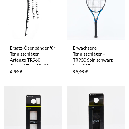
Ersatz-Ösenbänder für
Erwachsene
Tennisschläger
Tennisschläger –
Artengo TR960
TR930 Spin schwarz
Control Tour 18×20
blau 285 g
4,99
€
99,99
€