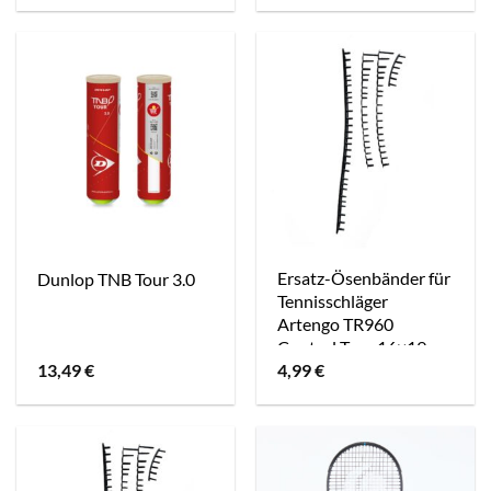
Ersatz-Ösenbänder für
Dunlop TNB Tour 3.0
Tennisschläger
Artengo TR960
Control Tour 16×19
13,49
€
4,99
€