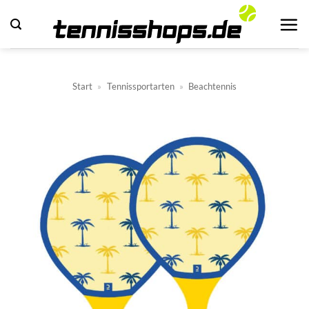
Zum
Inhalt
springen
Start
»
Tennissportarten
»
Beachtennis