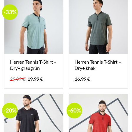
-33%
Herren Tennis T-Shirt –
Herren Tennis T-Shirt –
Dry+ graugrün
Dry+ khaki
Ursprünglicher
Aktueller
29,99
€
19,99
€
16,99
€
Preis
Preis
war:
ist:
29,99 €
19,99 €.
-20%
-60%