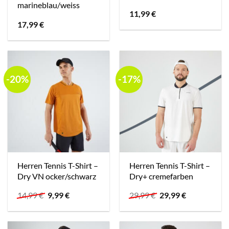
marineblau/weiss
11,99
€
17,99
€
-20%
-17%
Herren Tennis T-Shirt –
Herren Tennis T-Shirt –
Dry VN ocker/schwarz
Dry+ cremefarben
Ursprünglicher
Aktueller
Ursprünglicher
Aktueller
14,99
€
9,99
€
29,99
€
29,99
€
Preis
Preis
Preis
Preis
war:
ist:
war:
ist:
14,99 €
9,99 €.
29,99 €
29,99 €.