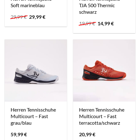
Soft marineblau
TJA 500 Thermic
schwarz
Ursprünglicher
Aktueller
29,99
€
29,99
€
Preis
Preis
Ursprünglicher
Aktueller
19,99
€
14,99
€
war:
ist:
Preis
Preis
29,99 €
29,99 €.
war:
ist:
19,99 €
14,99 €.
Herren Tennisschuhe
Herren Tennisschuhe
Multicourt – Fast
Multicourt – Fast
grau/blau
terracotta/schwarz
59,99
€
20,99
€