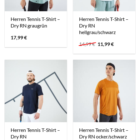
Herren Tennis T-Shirt –
Herren Tennis T-Shirt –
Dry RN graugrün
Dry RN
hellgrau/schwarz
17,99
€
Ursprünglicher
Aktueller
14,99
€
11,99
€
Preis
Preis
war:
ist:
14,99 €
11,99 €.
Herren Tennis T-Shirt –
Herren Tennis T-Shirt –
Dry RN
Dry RN ocker/schwarz