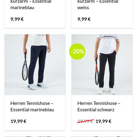
kurzarm – Essential
kurzarm – Essential
marineblau
weiss
9,99
€
9,99
€
-20%
Herren Tennishose –
Herren Tennishose –
Essential marineblau
Essential schwarz
Ursprünglicher
Aktueller
19,99
€
19,99
€
19,99
€
Preis
Preis
war:
ist:
19,99 €
19,99 €.