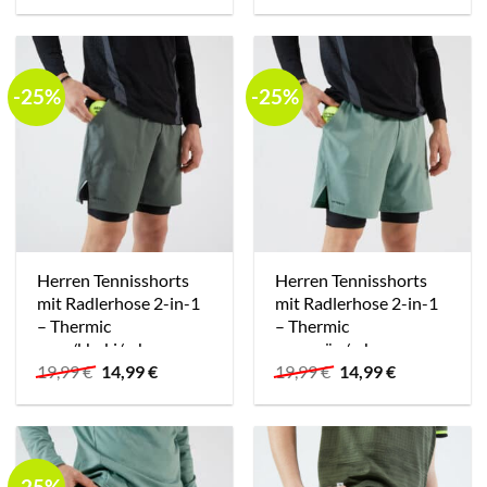
-25%
-25%
Herren Tennisshorts
Herren Tennisshorts
mit Radlerhose 2-in-1
mit Radlerhose 2-in-1
– Thermic
– Thermic
grau/khaki/schwarz
graugrün/schwarz
Ursprünglicher
Aktueller
Ursprünglicher
Aktueller
19,99
€
14,99
€
19,99
€
14,99
€
Preis
Preis
Preis
Preis
war:
ist:
war:
ist:
19,99 €
14,99 €.
19,99 €
14,99 €.
-25%