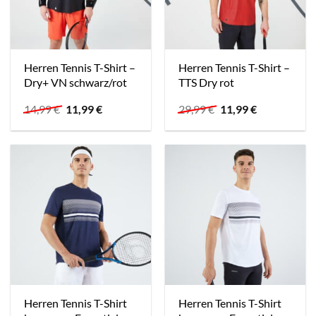
Herren Tennis T-Shirt –
Herren Tennis T-Shirt –
Dry+ VN schwarz/rot
TTS Dry rot
Ursprünglicher
Aktueller
Ursprünglicher
Aktueller
14,99
€
11,99
€
29,99
€
11,99
€
Preis
Preis
Preis
Preis
war:
ist:
war:
ist:
14,99 €
11,99 €.
29,99 €
11,99 €.
Herren Tennis T-Shirt
Herren Tennis T-Shirt