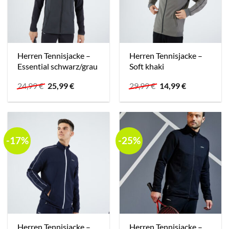
Herren Tennisjacke –
Herren Tennisjacke –
Essential schwarz/grau
Soft khaki
Ursprünglicher
Aktueller
Ursprünglicher
Aktueller
24,99
€
25,99
€
29,99
€
14,99
€
Preis
Preis
Preis
Preis
war:
ist:
war:
ist:
24,99 €
25,99 €.
29,99 €
14,99 €.
-17%
-25%
Herren Tennisjacke –
Herren Tennisjacke –