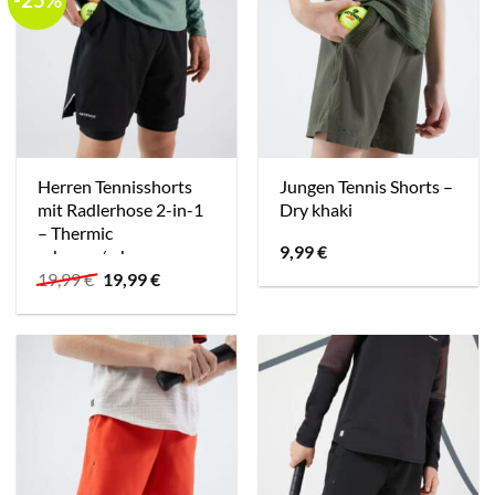
Herren Tennisshorts
Jungen Tennis Shorts –
mit Radlerhose 2-in-1
Dry khaki
– Thermic
9,99
€
schwarz/schwarz
Ursprünglicher
Aktueller
19,99
€
19,99
€
Preis
Preis
war:
ist:
19,99 €
19,99 €.