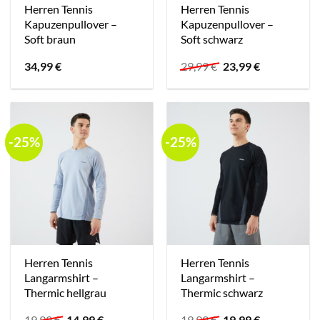
Herren Tennis
Herren Tennis
Kapuzenpullover –
Kapuzenpullover –
Soft braun
Soft schwarz
Ursprünglicher
Aktueller
34,99
€
29,99
€
23,99
€
Preis
Preis
war:
ist:
29,99 €
23,99 €.
-25%
-25%
Herren Tennis
Herren Tennis
Langarmshirt –
Langarmshirt –
Thermic hellgrau
Thermic schwarz
Ursprünglicher
Aktueller
Ursprünglicher
Aktueller
19,99
€
14,99
€
19,99
€
19,99
€