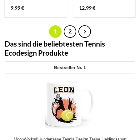
9,99
€
12,99
€
1
2
Das sind die beliebtesten Tennis
Ecodesign Produkte
1
MoonWorks® Kindertasse Tennis Design Tasse Lieblingssport