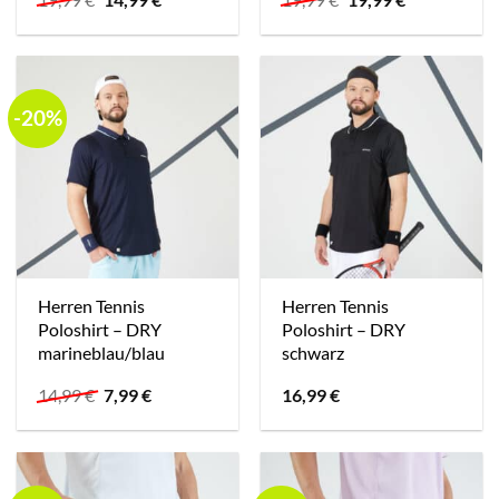
Preis
Preis
Preis
Preis
war:
ist:
war:
ist:
19,99 €
14,99 €.
19,99 €
19,99 €.
-20%
Herren Tennis
Herren Tennis
Poloshirt – DRY
Poloshirt – DRY
marineblau/blau
schwarz
Ursprünglicher
Aktueller
14,99
€
7,99
€
16,99
€
Preis
Preis
war:
ist:
14,99 €
7,99 €.