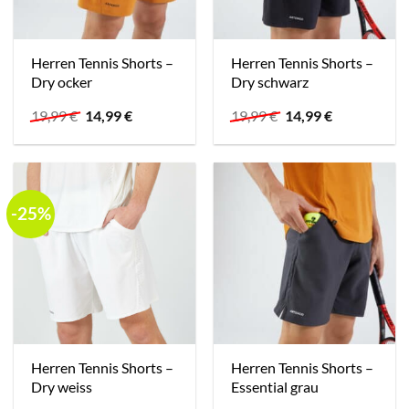
Herren Tennis Shorts –
Herren Tennis Shorts –
Dry ocker
Dry schwarz
Ursprünglicher
Aktueller
Ursprünglicher
Aktueller
19,99
€
14,99
€
19,99
€
14,99
€
Preis
Preis
Preis
Preis
war:
ist:
war:
ist:
19,99 €
14,99 €.
19,99 €
14,99 €.
-25%
Herren Tennis Shorts –
Herren Tennis Shorts –
Dry weiss
Essential grau