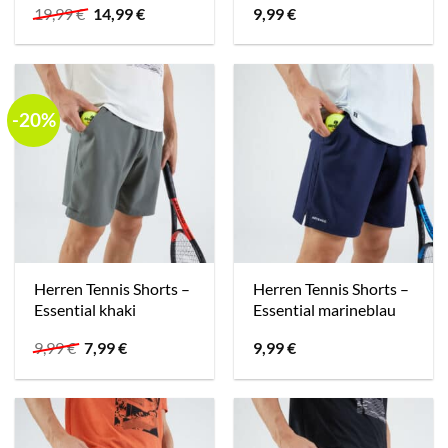
Ursprünglicher
Aktueller
19,99
€
14,99
€
9,99
€
Preis
Preis
war:
ist:
19,99 €
14,99 €.
-20%
Herren Tennis Shorts –
Herren Tennis Shorts –
Essential khaki
Essential marineblau
Ursprünglicher
Aktueller
9,99
€
7,99
€
9,99
€
Preis
Preis
war:
ist:
9,99 €
7,99 €.