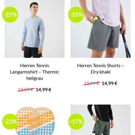
-25%
-25%
Herren Tennis
Herren Tennis Shorts –
Langarmshirt – Thermic
Dry khaki
hellgrau
Ursprünglicher
Aktuelle
19,99
€
14,99
€
Preis
Preis
Ursprünglicher
Aktueller
19,99
€
14,99
€
war:
ist:
Preis
Preis
19,99 €
14,99 €.
war:
ist:
19,99 €
14,99 €.
-23%
-17%