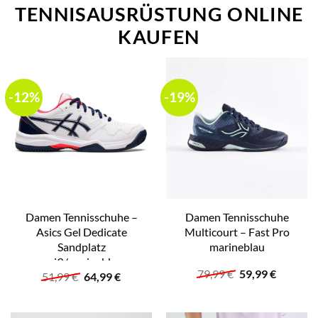
TENNISAUSRÜSTUNG ONLINE
KAUFEN
-12%
-19%
Damen Tennisschuhe –
Damen Tennisschuhe
Asics Gel Dedicate
Multicourt – Fast Pro
Sandplatz
marineblau
weiß/marineblau
Ursprünglicher
Aktuelle
79,99
€
59,99
€
Ursprünglicher
Aktueller
51,99
€
64,99
€
Preis
Preis
Preis
Preis
war:
ist:
war:
ist:
79,99 €
59,99 €.
51,99 €
64,99 €.