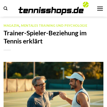
Zum
Inhalt
springen
MAGAZIN
,
MENTALES TRAINING UND PSYCHOLOGIE
Trainer-Spieler-Beziehung im
Tennis erklärt