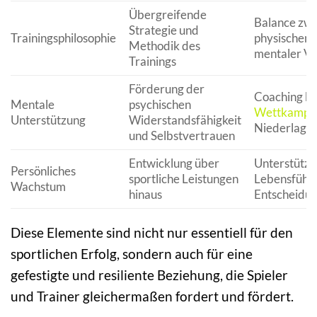
Übergreifende
Balance zwi
Strategie und
Trainingsphilosophie
physischem 
Methodik des
mentaler Vo
Trainings
Förderung der
Coaching be
Mentale
psychischen
Wettkampf
Unterstützung
Widerstandsfähigkeit
Niederlage
und Selbstvertrauen
Entwicklung über
Unterstützu
Persönliches
sportliche Leistungen
Lebensführ
Wachstum
hinaus
Entscheidu
Diese Elemente sind nicht nur essentiell für den
sportlichen Erfolg, sondern auch für eine
gefestigte und resiliente Beziehung, die Spieler
und Trainer gleichermaßen fordert und fördert.