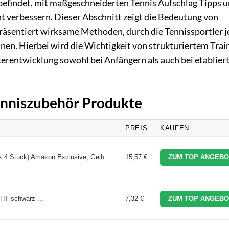
r befindet, mit maßgeschneiderten Tennis Aufschlag Tipps 
ant verbessern. Dieser Abschnitt zeigt die Bedeutung von
äsentiert wirksame Methoden, durch die Tennissportler 
nen. Hierbei wird die Wichtigkeit von strukturiertem Trai
iterentwicklung sowohl bei Anfängern als auch bei etablier
Tenniszubehör Produkte
PREIS
KAUFEN
x 4 Stück) Amazon Exclusive, Gelb ...
15,57 €
ZUM TOP ANGEBO
 schwarz ...
7,32 €
ZUM TOP ANGEBO