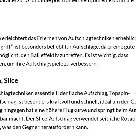
arallel zur Grundlinie positioniert sein, um eine optimale
 erleichtert das Erlernen von Aufschlagtechniken erheblic
iff“, ist besonders beliebt für Aufschläge, da er eine gute
glicht, den Ball effektiv zu treffen. Es ist wichtig, dass
en, um ihre Aufschlagspiele zu verbessern.
, Slice
lagtechniken essentiell: der flache Aufschlag, Topspin-
fschlag ist besonders kraftvoll und schnell, ideal um den 
g hingegen hat eine höhere Flugkurve und springt beim Auf
bar macht. Der Slice-Aufschlag verwendet seitliche Rotati
n, was den Gegner herausfordern kann.