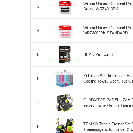
Wilson Unisex Griffband Pro
3
Stück, WRZ4010BK ...
Wilson Unisex Griffband Pr
4
WRZ4005PK STANDARD ...
HEAD Pro Damp ...
5
Kühltuch Set, kühlendes Han
6
Cooling Towel, Sport, Tuch, 
GLADIATOR PADEL - ZÄHLTA
7
selbst Trainer-Tennis Traini
TENIX® Tennis-Trainer Set 
8
Trainingsgerät für Kinder & E