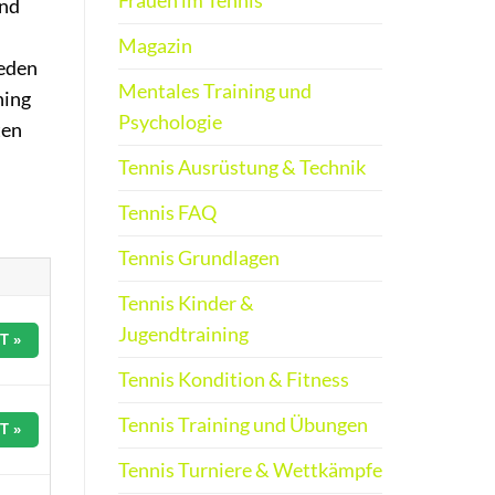
Frauen im Tennis
und
Magazin
jeden
Mentales Training und
ning
Psychologie
ten
Tennis Ausrüstung & Technik
Tennis FAQ
Tennis Grundlagen
Tennis Kinder &
Jugendtraining
T »
Tennis Kondition & Fitness
Tennis Training und Übungen
T »
Tennis Turniere & Wettkämpfe