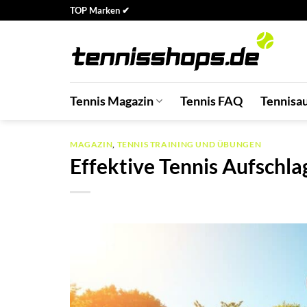
Zum
TOP Marken ✔
Inhalt
springen
Tennis Magazin
Tennis FAQ
Tennisa
MAGAZIN
,
TENNIS TRAINING UND ÜBUNGEN
Effektive Tennis Aufschla