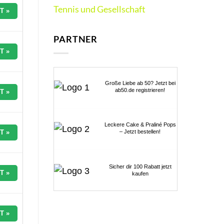
Tennis und Gesellschaft
T »
PARTNER
T »
Große Liebe ab 50? Jetzt bei
ab50.de registrieren!
T »
Leckere Cake & Praliné Pops
T »
– Jetzt bestellen!
Sicher dir 100 Rabatt jetzt
T »
kaufen
T »