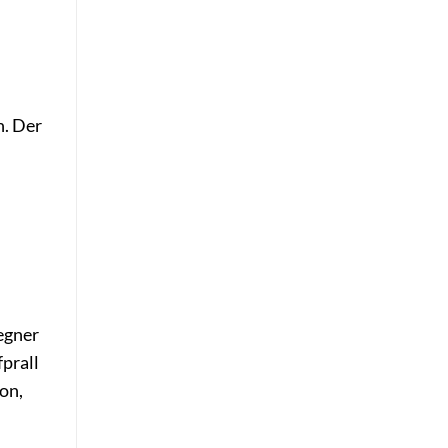
h. Der
Gegner
prall
on,