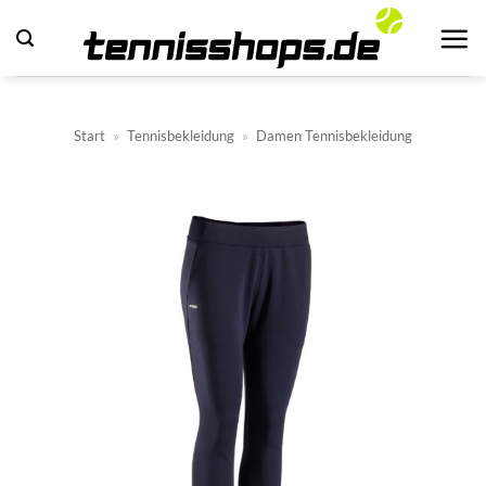
Zum
Inhalt
springen
Start
»
Tennisbekleidung
»
Damen Tennisbekleidung