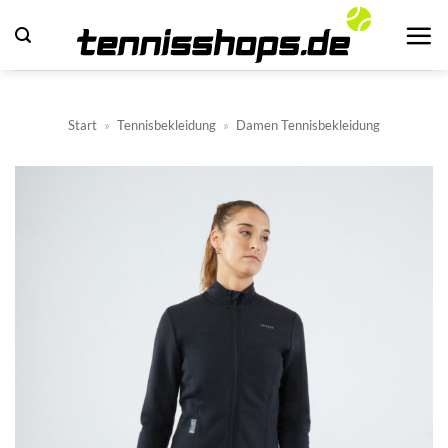
Zum
Inhalt
springen
Start
»
Tennisbekleidung
»
Damen Tennisbekleidung