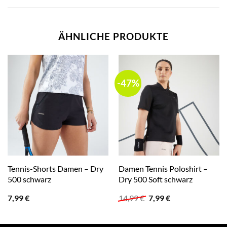
ÄHNLICHE PRODUKTE
-47%
Tennis-Shorts Damen – Dry
Damen Tennis Poloshirt –
500 schwarz
Dry 500 Soft schwarz
Ursprünglicher
Aktueller
7,99
€
14,99
€
7,99
€
Preis
Preis
war:
ist:
14,99 €
7,99 €.