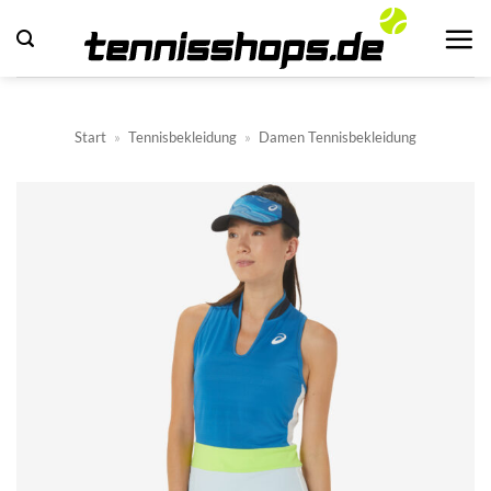
Zum
Inhalt
springen
Start
»
Tennisbekleidung
»
Damen Tennisbekleidung