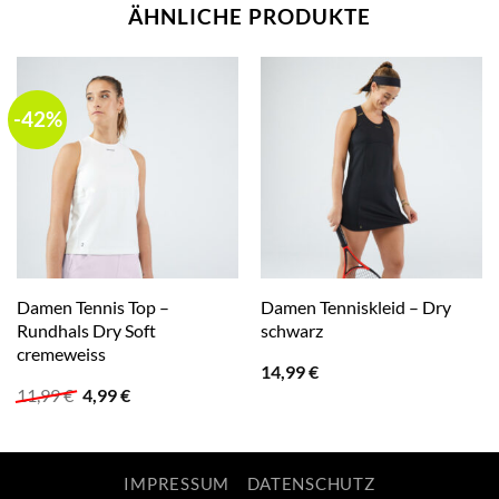
ÄHNLICHE PRODUKTE
-42%
Damen Tennis Top –
Damen Tenniskleid – Dry
Rundhals Dry Soft
schwarz
cremeweiss
14,99
€
Ursprünglicher
Aktueller
11,99
€
4,99
€
Preis
Preis
war:
ist:
11,99 €
4,99 €.
IMPRESSUM
DATENSCHUTZ