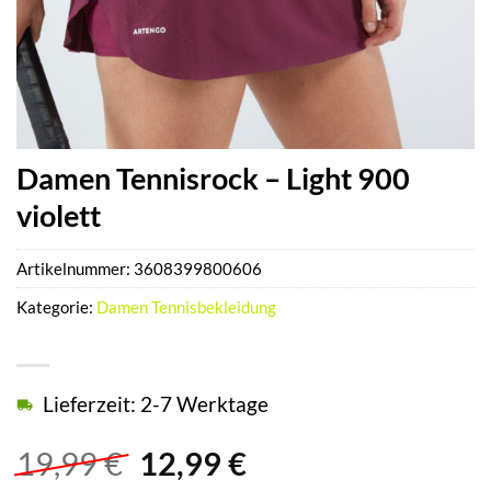
Damen Tennisrock – Light 900
violett
Artikelnummer:
3608399800606
Kategorie:
Damen Tennisbekleidung
Lieferzeit: 2-7 Werktage
Ursprünglicher
Aktueller
19,99
€
12,99
€