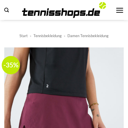
Zum
Inhalt
springen
Start
»
Tennisbekleidung
»
Damen Tennisbekleidung
-35%