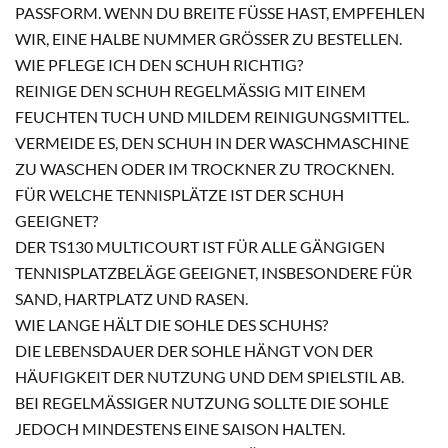
PASSFORM. WENN DU BREITE FÜSSE HAST, EMPFEHLEN W
IR, EINE HALBE NUMMER GRÖSSER ZU BESTELLEN.
WIE PFLEGE ICH DEN SCHUH RICHTIG?
REINIGE DEN SCHUH REGELMÄSSIG MIT EINEM F
EUCHTEN TUCH UND MILDEM REINIGUNGSMITTEL. V
ERMEIDE ES, DEN SCHUH IN DER WASCHMASCHINE Z
U WASCHEN ODER IM TROCKNER ZU TROCKNEN.
FÜR WELCHE TENNISPLÄTZE IST DER SCHUH
GEEIGNET?
DER TS130 MULTICOURT IST FÜR ALLE GÄNGIGEN
TENNISPLATZBELÄGE GEEIGNET, INSBESONDERE FÜR
SAND, HARTPLATZ UND RASEN.
WIE LANGE HÄLT DIE SOHLE DES SCHUHS?
DIE LEBENSDAUER DER SOHLE HÄNGT VON DER
HÄUFIGKEIT DER NUTZUNG UND DEM SPIELSTIL AB.
BEI REGELMÄSSIGER NUTZUNG SOLLTE DIE SOHLE J
EDOCH MINDESTENS EINE SAISON HALTEN.