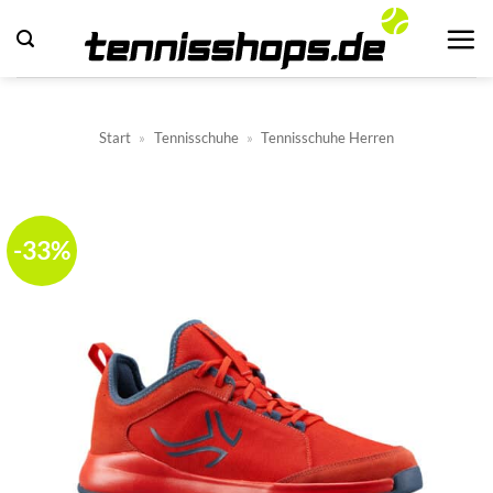
Zum
Inhalt
springen
Start
»
Tennisschuhe
»
Tennisschuhe Herren
-33%