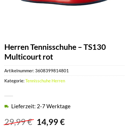
Herren Tennisschuhe – TS130
Multicourt rot
Artikelnummer:
3608399814801
Kategorie:
Tennisschuhe Herren
Lieferzeit: 2-7 Werktage
Ursprünglicher
Aktueller
29,99
€
14,99
€