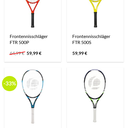
Frontennisschläger
Frontennisschläger
FTR 500P
FTR 500S
Ursprünglicher
Aktueller
64,99
€
59,99
€
59,99
€
Preis
Preis
war:
ist:
64,99 €
59,99 €.
-33%