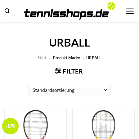
Zum
Inhalt
springen
URBALL
Start
»
Produkt Marke
»
URBALL
FILTER
-8%