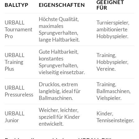
GEEIGNET
BALLTYP
EIGENSCHAFTEN
FÜR
Höchste Qualität,
URBALL
Turnierspieler,
maximales
Tournament
ambitionierte
Sprungverhalten,
Pro
Hobbyspieler.
lange Haltbarkeit.
Gute Haltbarkeit,
URBALL
Training,
konstantes
Training
Hobbyspieler,
Sprungverhalten,
Plus
Vereine.
vielseitig einsetzbar.
Drucklos, extrem
Training,
URBALL
langlebig, ideal für
Ballmaschinen,
Pressureless
Ballmaschinen.
Vielspieler.
Weicher, leichter,
URBALL
Kinder,
speziell für Kinder
Junior
Tenniseinsteiger.
entwickelt.