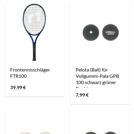
79,99 €
69,99 €.
79,99 €
69,99 €.
Frontennisschläger
Pelota (Ball) für
FTR100
Vollgummi-Pala GPB
100 schwarz grüner
39,99
€
Punkt
7,99
€