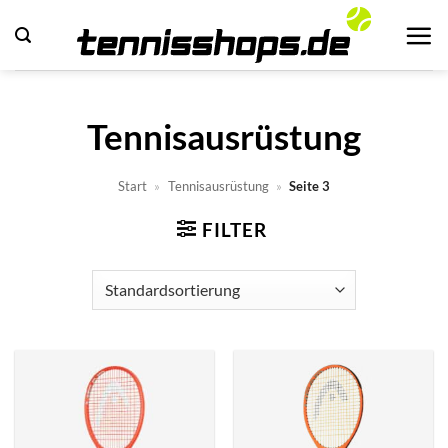
Zum
Inhalt
springen
Tennisausrüstung
Start
»
Tennisausrüstung
»
Seite 3
FILTER