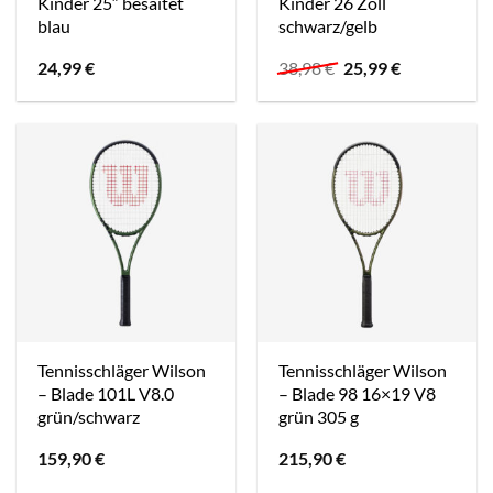
Kinder 25″ besaitet
Kinder 26 Zoll
blau
schwarz/gelb
Ursprünglicher
Aktueller
24,99
€
38,98
€
25,99
€
Preis
Preis
war:
ist:
38,98 €
25,99 €.
Tennisschläger Wilson
Tennisschläger Wilson
– Blade 101L V8.0
– Blade 98 16×19 V8
grün/schwarz
grün 305 g
159,90
€
215,90
€