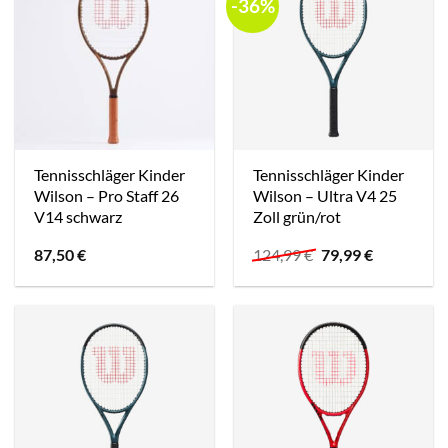
-36%
Tennisschläger Kinder
Tennisschläger Kinder
Wilson – Pro Staff 26
Wilson – Ultra V4 25
V14 schwarz
Zoll grün/rot
Ursprünglicher
Aktueller
87,50
€
124,99
€
79,99
€
Preis
Preis
war:
ist:
124,99 €
79,99 €.