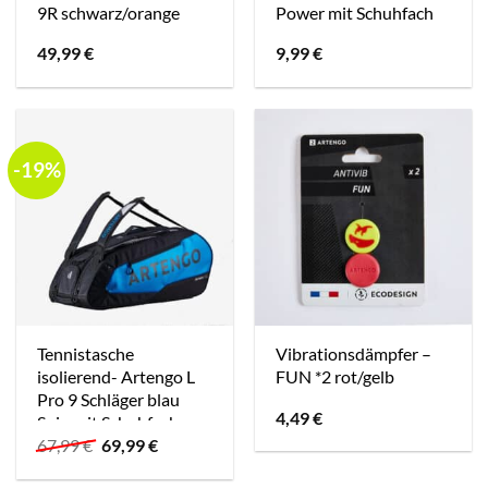
9R schwarz/orange
Power mit Schuhfach
49,99
€
9,99
€
-19%
Tennistasche
Vibrationsdämpfer –
isolierend- Artengo L
FUN *2 rot/gelb
Pro 9 Schläger blau
4,49
€
Spin mit Schuhfach
Ursprünglicher
Aktueller
67,99
€
69,99
€
Preis
Preis
war:
ist: