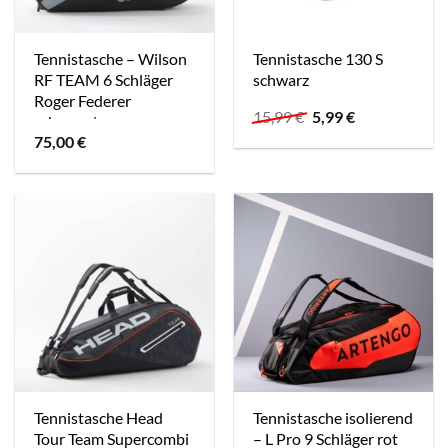
Tennistasche – Wilson
Tennistasche 130 S
RF TEAM 6 Schläger
schwarz
Roger Federer
Ursprünglicher
Aktueller
15,99
€
5,99
€
schwarz/grau
Preis
Preis
75,00
€
war:
ist:
15,99 €
5,99 €.
Tennistasche Head
Tennistasche isolierend
Tour Team Supercombi
– L Pro 9 Schläger rot