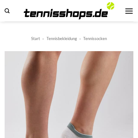
Zum
Inhalt
springen
Start
»
Tennisbekleidung
»
Tennissocken