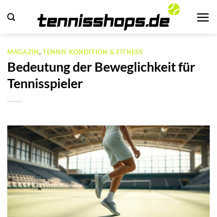
Zum
Inhalt
springen
MAGAZIN
,
TENNIS KONDITION & FITNESS
Bedeutung der Beweglichkeit für
Tennisspieler