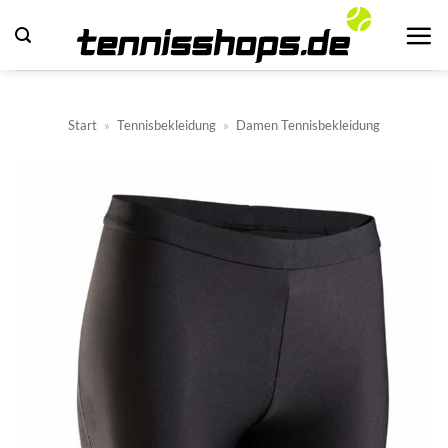
Zum
Inhalt
springen
Start
»
Tennisbekleidung
»
Damen Tennisbekleidung