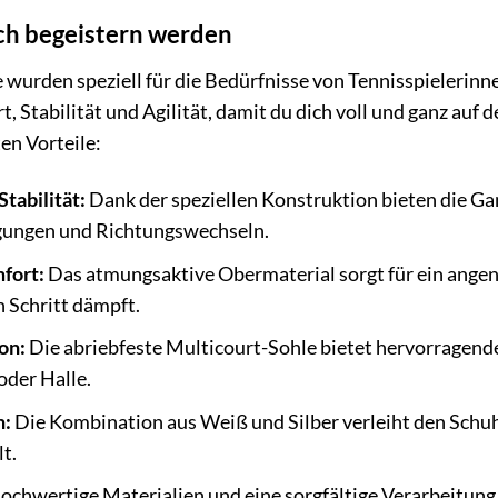
ich begeistern werden
wurden speziell für die Bedürfnisse von Tennisspielerinnen
, Stabilität und Agilität, damit du dich voll und ganz auf d
ten Vorteile:
tabilität:
Dank der speziellen Konstruktion bieten die G
gungen und Richtungswechseln.
fort:
Das atmungsaktive Obermaterial sorgt für ein ange
 Schritt dämpft.
on:
Die abriebfeste Multicourt-Sohle bietet hervorragende
oder Halle.
n:
Die Kombination aus Weiß und Silber verleiht den Schuh
lt.
chwertige Materialien und eine sorgfältige Verarbeitung 