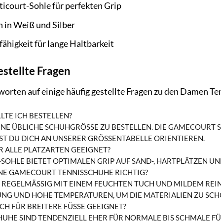
icourt-Sohle für perfekten Grip
 in Weiß und Silber
ähigkeit für lange Haltbarkeit
estellte Fragen
tworten auf einige häufig gestellte Fragen zu den Damen 
TE ICH BESTELLEN?
NE ÜBLICHE SCHUHGRÖSSE ZU BESTELLEN. DIE GAMECOURT SC
 DU DICH AN UNSERER GRÖSSENTABELLE ORIENTIEREN.
R ALLE PLATZARTEN GEEIGNET?
-SOHLE BIETET OPTIMALEN GRIP AUF SAND-, HARTPLÄTZEN UND
INE GAMECOURT TENNISSCHUHE RICHTIG?
E REGELMÄSSIG MIT EINEM FEUCHTEN TUCH UND MILDEM REIN
G UND HOHE TEMPERATUREN, UM DIE MATERIALIEN ZU SCH
CH FÜR BREITERE FÜSSE GEEIGNET?
HE SIND TENDENZIELL EHER FÜR NORMALE BIS SCHMALE FÜSSE