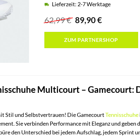
Lieferzeit: 2-7 Werktage
Ursprünglicher
Aktueller
62,99
€
89,90
€
Preis
Preis
war:
ist:
ZUM PARTNERSHOP
62,99 €
89,90 €.
isschuhe Multicourt – Gamecourt: 
mit Stil und Selbstvertrauen! Die Gamecourt
Tennisschuhe
tement. Sie verbinden Performance mit Eleganz und geben d
 Spüre den Unterschied bei jedem Aufschlag, jedem Sprint