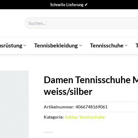
Schnelle Lieferung ✔
Suchen
nach:
usrüstung
Tennisbekleidung
Tennisschuhe
Damen Tennisschuhe M
weiss/silber
Artikelnummer:
4066748169061
Kategorie:
Adidas Tennisschuhe