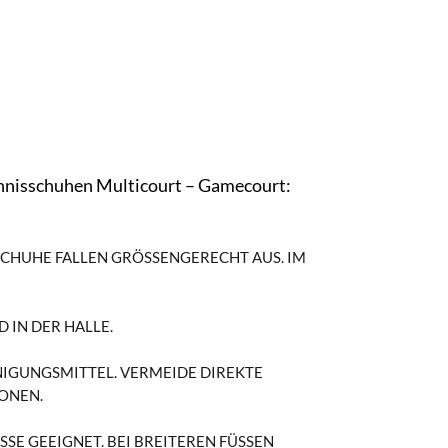
Tennisschuhen Multicourt – Gamecourt:
HUHE FALLEN GRÖSSENGERECHT AUS. IM ZW
 IN DER HALLE.
IGUNGSMITTEL. VERMEIDE DIREKTE S
ONEN.
 GEEIGNET. BEI BREITEREN FÜSSEN EM