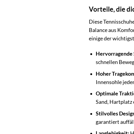
Vorteile, die d
Diese Tennisschuhe 
Balance aus Komfort
einige der wichtigs
Hervorragende S
schnellen Bewe
Hoher Tragekom
Innensohle jeden
Optimale Trakti
Sand, Hartplatz 
Stilvolles Desig
garantiert auffäl
Langlebigkeit:
Ho