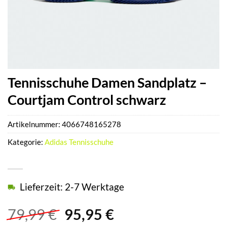
Tennisschuhe Damen Sandplatz –
Courtjam Control schwarz
Artikelnummer:
4066748165278
Kategorie:
Adidas Tennisschuhe
Lieferzeit: 2-7 Werktage
Ursprünglicher
Aktueller
79,99
€
95,95
€