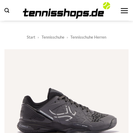
Zum
Inhalt
springen
Start
»
Tennisschuhe
»
Tennisschuhe Herren