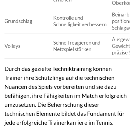
Oberkörp
Beinarbei
Kontrolle und
Grundschlag
positions
Schnelligkeit verbessern
Schlagaus
Ausgewo
Schnell reagieren und
Volleys
Gewichtsv
Netzspiel stärken
präzise S
Durch das gezielte Techniktraining können
Trainer ihre Schützlinge auf die technischen
Nuancen des Spiels vorbereiten und sie dazu
befähigen, ihre Fähigkeiten im Match erfolgreich
umzusetzen. Die Beherrschung dieser
technischen Elemente bildet das Fundament für
jede erfolgreiche Trainerkarriere im Tennis.