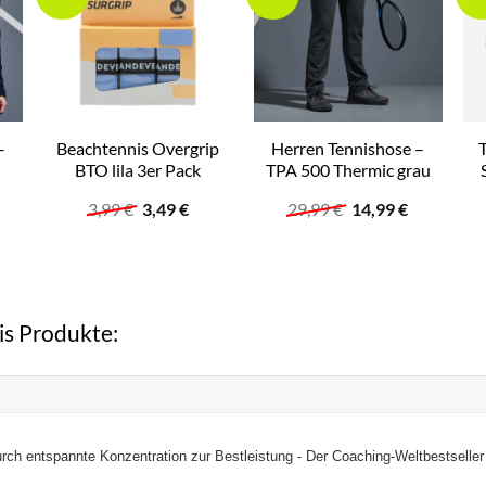
–
Beachtennis Overgrip
Herren Tennishose –
BTO lila 3er Pack
TPA 500 Thermic grau
Ursprünglicher
Aktueller
Ursprünglicher
Aktueller
3,99
€
3,49
€
29,99
€
14,99
€
Preis
Preis
Preis
Preis
licher
ktueller
war:
ist:
war:
ist:
reis
3,99 €
3,49 €.
29,99 €
14,99 €.
t:
4,99 €.
is Produkte:
urch entspannte Konzentration zur Bestleistung - Der Coaching-Weltbestseller j