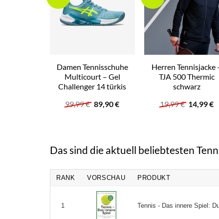
Damen Tennisschuhe
Herren Tennisjacke 
Multicourt – Gel
TJA 500 Thermic
Challenger 14 türkis
schwarz
Ursprünglicher
Aktueller
Ursprüng
A
99,99
€
89,90
€
19,99
€
14,99
€
Preis
Preis
Preis
P
war:
ist:
war:
is
99,99 €
89,90 €.
19,99 €
1
Das sind die aktuell beliebtesten Tenn
RANK
VORSCHAU
PRODUKT
Tennis - Das innere Spiel: D
1