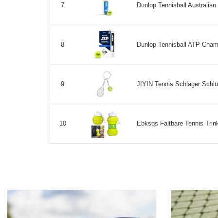
Dunlop Tennisball Australian 
7
Dunlop Tennisball ATP Champi
8
JIYIN Tennis Schläger Schlü
9
Ebksqs Faltbare Tennis Trink
10