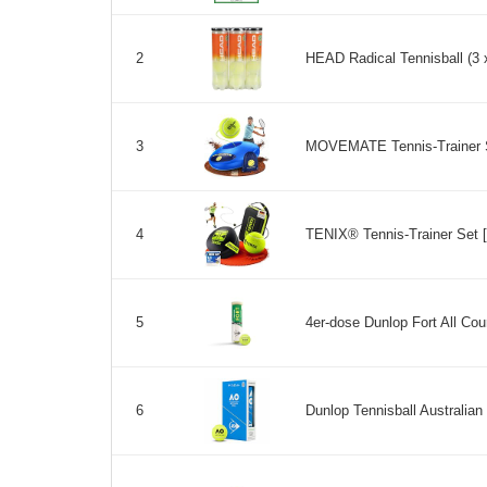
HEAD Radical Tennisball (3 
2
MOVEMATE Tennis-Trainer Set 
3
TENIX® Tennis-Trainer Set [m
4
4er-dose Dunlop Fort All Cou
5
Dunlop Tennisball Australian
6