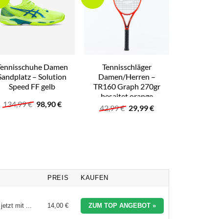
Tennisschuhe Damen
Tennisschläger
Sandplatz – Solution
Damen/Herren –
Speed FF gelb
TR160 Graph 270gr
besaitet orange
Ursprünglicher
Aktueller
134,99
€
98,90
€
Ursprünglicher
Aktueller
42,99
€
29,99
€
Preis
Preis
Preis
Preis
war:
ist:
war:
ist:
134,99 €
98,90 €.
42,99 €
29,99 €.
PREIS
KAUFEN
etzt mit ...
14,00 €
ZUM TOP ANGEBOT »