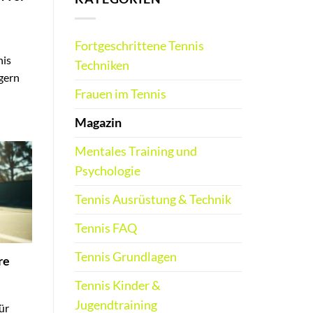
Fortgeschrittene Tennis
nis
Techniken
igern
Frauen im Tennis
Magazin
Mentales Training und
Psychologie
Tennis Ausrüstung & Technik
Tennis FAQ
Tennis Grundlagen
re
Tennis Kinder &
Jugendtraining
ür