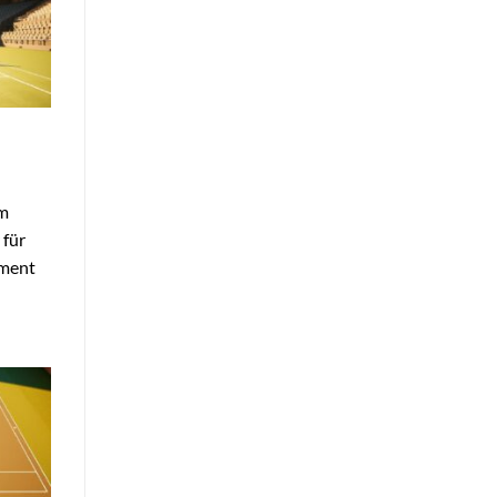
im
 für
oment