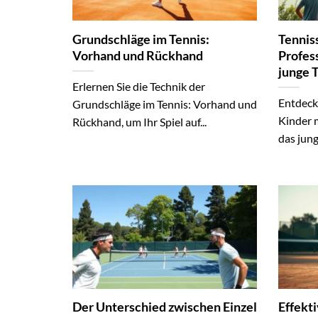
Grundschläge im Tennis:
Tennis
Vorhand und Rückhand
Profes
junge 
Erlernen Sie die Technik der
Entdeck
Grundschläge im Tennis: Vorhand und
Kinder 
Rückhand, um Ihr Spiel auf...
das jung
Der Unterschied zwischen Einzel
Effekt