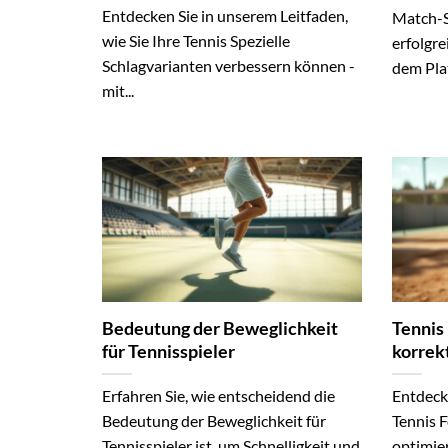
Entdecken Sie in unserem Leitfaden,
Match-S
wie Sie Ihre Tennis Spezielle
erfolgre
Schlagvarianten verbessern können -
dem Plat
mit...
Bedeutung der Beweglichkeit
Tennis
für Tennisspieler
korrek
Erfahren Sie, wie entscheidend die
Entdeck
Bedeutung der Beweglichkeit für
Tennis F
Tennisspieler ist, um Schnelligkeit und
optimier