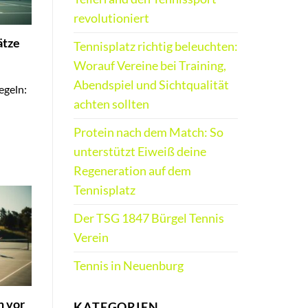
revolutioniert
ätze
Tennisplatz richtig beleuchten:
Worauf Vereine bei Training,
Abendspiel und Sichtqualität
egeln:
achten sollten
Protein nach dem Match: So
unterstützt Eiweiß deine
Regeneration auf dem
Tennisplatz
Der TSG 1847 Bürgel Tennis
Verein
Tennis in Neuenburg
n vor
KATEGORIEN