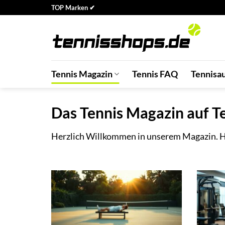
Zum
TOP Marken ✔
Inhalt
springen
Tennis Magazin
Tennis FAQ
Tennisa
Das Tennis Magazin auf T
Herzlich Willkommen in unserem Magazin. Hi