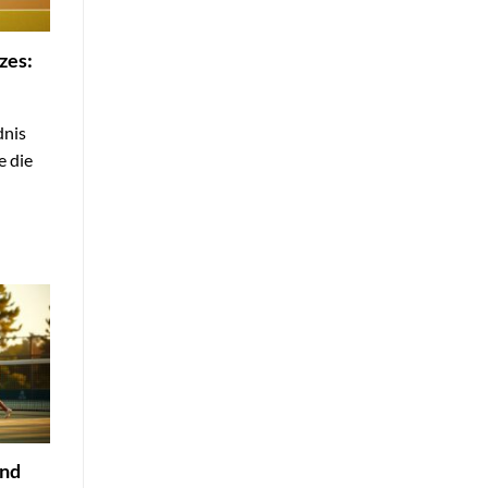
zes:
dnis
e die
und