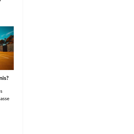
nis?
is
lasse