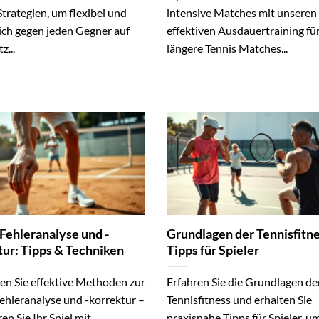
trategien, um flexibel und
intensive Matches mit unseren
ich gegen jeden Gegner auf
effektiven Ausdauertraining fü
z...
längere Tennis Matches...
 Fehleranalyse und -
Grundlagen der Tennisfitne
tur: Tipps & Techniken
Tipps für Spieler
en Sie effektive Methoden zur
Erfahren Sie die Grundlagen de
ehleranalyse und -korrektur –
Tennisfitness und erhalten Sie
en Sie Ihr Spiel mit...
praxisnahe Tipps für Spieler, u