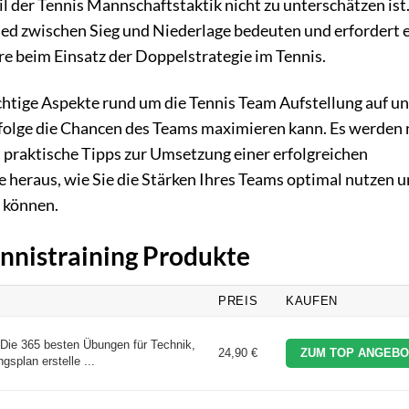
il der Tennis Mannschaftstaktik nicht zu unterschätzen ist
ied zwischen Sieg und Niederlage bedeuten und erfordert 
e beim Einsatz der Doppelstrategie im Tennis.
chtige Aspekte rund um die Tennis Team Aufstellung auf u
enfolge die Chancen des Teams maximieren kann. Es werden 
 praktische Tipps zur Umsetzung einer erfolgreichen
e heraus, wie Sie die Stärken Ihres Teams optimal nutzen u
 können.
ennistraining Produkte
PREIS
KAUFEN
. Die 365 besten Übungen für Technik,
24,90 €
ZUM TOP ANGEBO
ngsplan erstelle ...