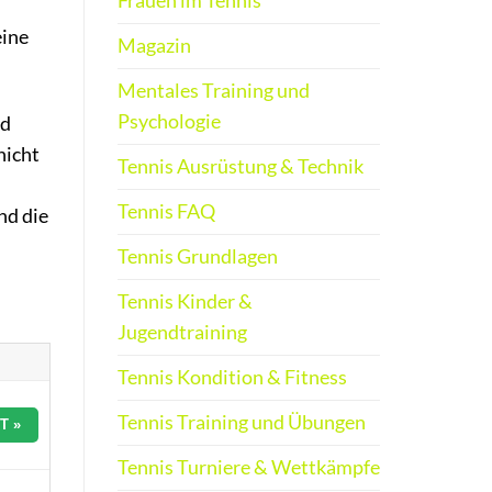
Frauen im Tennis
.
eine
Magazin
Mentales Training und
Psychologie
nd
nicht
Tennis Ausrüstung & Technik
Tennis FAQ
nd die
Tennis Grundlagen
Tennis Kinder &
Jugendtraining
Tennis Kondition & Fitness
Tennis Training und Übungen
T »
Tennis Turniere & Wettkämpfe