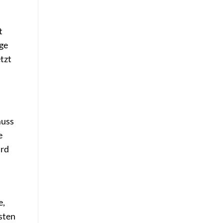
t
ige
tzt
muss
e
ard
e,
sten