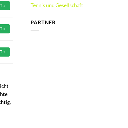
Tennis und Gesellschaft
T »
PARTNER
T »
T »
icht
chte
htig,