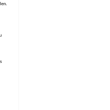
len.
u
ss