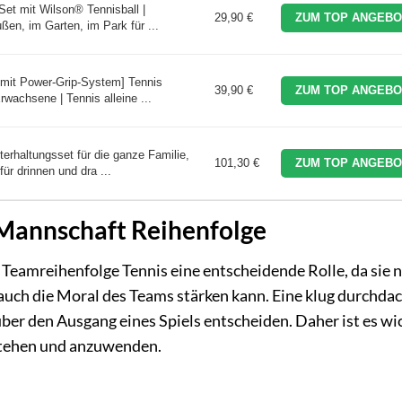
t mit Wilson® Tennisball |
29,90 €
ZUM TOP ANGEBO
ußen, im Garten, im Park für ...
[mit Power-Grip-System] Tennis
39,90 €
ZUM TOP ANGEBO
rwachsene | Tennis alleine ...
terhaltungsset für die ganze Familie,
101,30 €
ZUM TOP ANGEBO
ür drinnen und dra ...
-Mannschaft Reihenfolge
 Teamreihenfolge Tennis eine entscheidende Rolle, da sie n
 auch die Moral des Teams stärken kann. Eine klug durchda
er den Ausgang eines Spiels entscheiden. Daher ist es wic
stehen und anzuwenden.