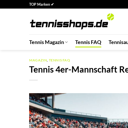
Zum
TOP Marken ✔
Inhalt
springen
Tennis Magazin
Tennis FAQ
Tennisa
MAGAZIN
,
TENNIS FAQ
Tennis 4er-Mannschaft Re