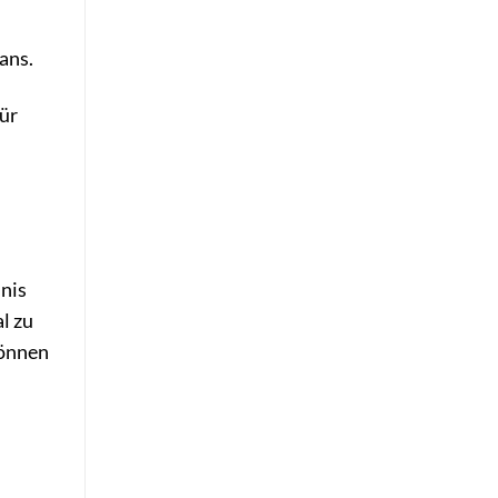
ans.
für
nnis
l zu
önnen