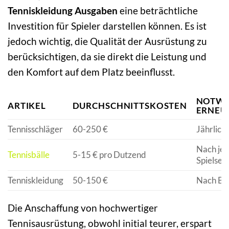
Tenniskleidung Ausgaben
eine beträchtliche
Investition für Spieler darstellen können. Es ist
jedoch wichtig, die Qualität der Ausrüstung zu
berücksichtigen, da sie direkt die Leistung und
den Komfort auf dem Platz beeinflusst.
NOTWE
ARTIKEL
DURCHSCHNITTSKOSTEN
ERNEU
Tennisschläger
60-250 €
Jährlich
Nach je
Tennisbälle
5-15 € pro Dutzend
Spielseri
Tenniskleidung
50-150 €
Nach Be
Die Anschaffung von hochwertiger
Tennisausrüstung, obwohl initial teurer, erspart